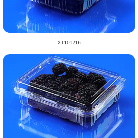
XT101216