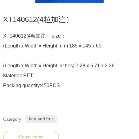
XT140612(4粒加注）
XT140612(4粒加注） size：
(Length x Width x Height mm) 185 x 145 x 60
(Length x Width x Height inches) 7.28 x 5.71 x 2.36
Material: PET
Packing quantity:450PCS
Jam and fruit
Category :
Consult now