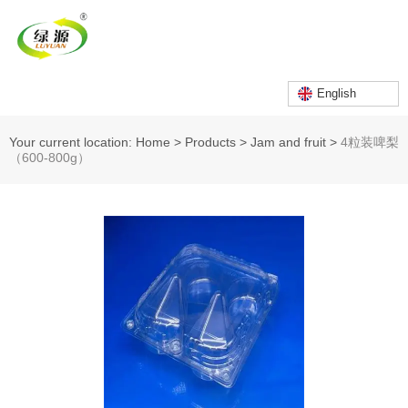
English
Your current location: Home
>
Products
>
Jam and fruit
>
4粒装啤梨
（600-800g）