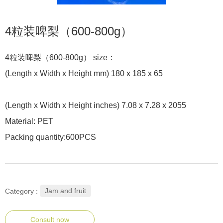
4粒装啤梨（600-800g）
4粒装啤梨（600-800g） size：
(Length x Width x Height mm) 180 x 185 x 65
(Length x Width x Height inches) 7.08 x 7.28 x 2055
Material: PET
Packing quantity:600PCS
Jam and fruit
Category :
Consult now